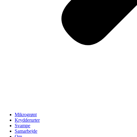
Mikrogrønt
Krydderurter
Svampe
Samarbejde
Om