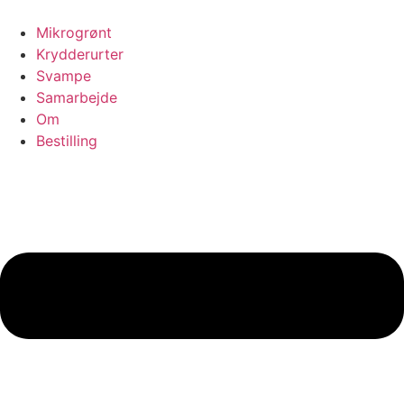
Videre
til
Mikrogrønt
indhold
Krydderurter
Svampe
Samarbejde
Om
Bestilling