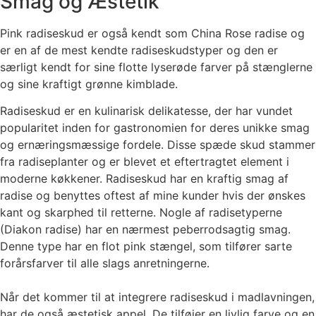
Smag og Æstetik
Pink radiseskud er også kendt som China Rose radise og
er en af de mest kendte radiseskudstyper og den er
særligt kendt for sine flotte lyserøde farver på stænglerne
og sine kraftigt grønne kimblade.
Radiseskud er en kulinarisk delikatesse, der har vundet
popularitet inden for gastronomien for deres unikke smag
og ernæringsmæssige fordele. Disse spæde skud stammer
fra radiseplanter og er blevet et eftertragtet element i
moderne køkkener. Radiseskud har en kraftig smag af
radise og benyttes oftest af mine kunder hvis der ønskes
kant og skarphed til retterne. Nogle af radisetyperne
(Diakon radise) har en nærmest peberrodsagtig smag.
Denne type har en flot pink stængel, som tilfører sarte
forårsfarver til alle slags anretningerne.
Når det kommer til at integrere radiseskud i madlavningen,
har de også æstetisk appel. De tilføjer en livlig farve og en