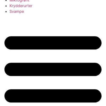
Mikrogrønt
Krydderurter
Svampe