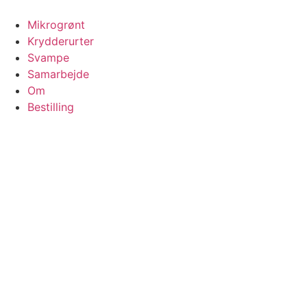
Videre
til
Mikrogrønt
indhold
Krydderurter
Svampe
Samarbejde
Om
Bestilling